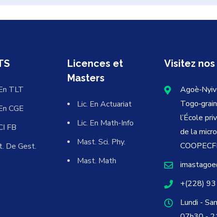
TS
Licences et
Visitez nos
Masters
En TLT
Agoè‐Nyiv
Togo‐grain
Lic. En Actuariat
En CGE
l’École pri
Lic. En Math-Info
CI FB
de la micr
Mast. Sci. Phy.
COOPECFI
t. De Gest.
Mast. Math
imastagoe
+(228) 93
Lundi - Sa
07h30 - 