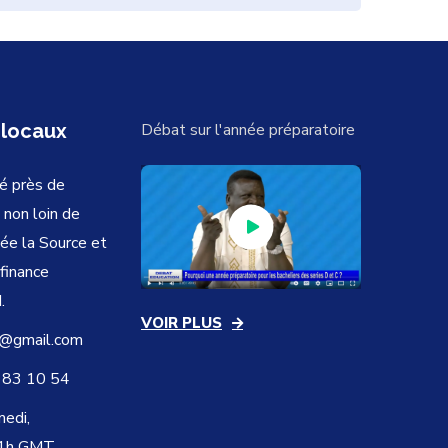
 locaux
Débat sur l'année préparatoire
é près de
 non loin de
vée la Source et
ofinance
.
VOIR PLUS
@gmail.com
 83 10 54
medi,
21h GMT