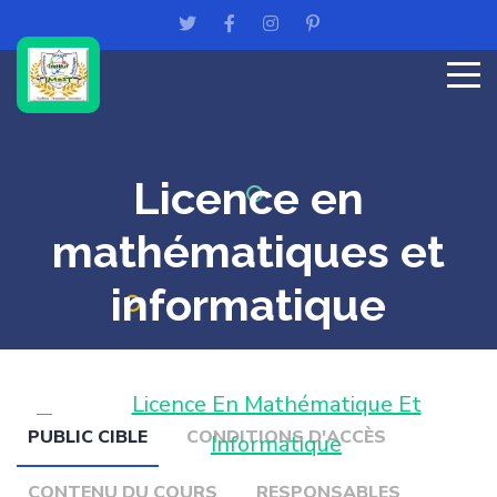
Licence en
mathématiques et
informatique
Accueil
Licence En Mathématique Et
PUBLIC CIBLE
CONDITIONS D'ACCÈS
Informatique
CONTENU DU COURS
RESPONSABLES