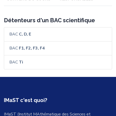
Détenteurs d'un BAC scientifique
BAC
C, D, E
BAC
F1, F2, F3, F4
BAC
Ti
IMaST c'est quoi?
IMaST (Institut MAthématique des Sciences et