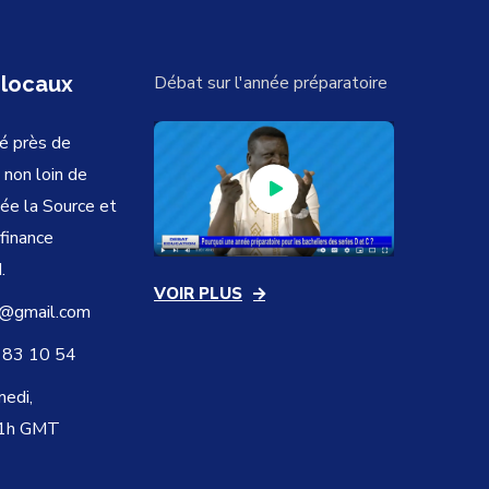
 locaux
Débat sur l'année préparatoire
é près de
 non loin de
vée la Source et
ofinance
.
VOIR PLUS
@gmail.com
 83 10 54
medi,
21h GMT