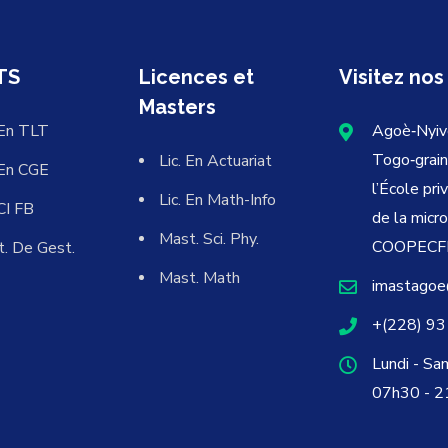
TS
Licences et
Visitez nos
Masters
En TLT
Agoè‐Nyiv
Togo‐grain
Lic. En Actuariat
En CGE
l’École pri
Lic. En Math-Info
CI FB
de la micr
Mast. Sci. Phy.
COOPECFI
t. De Gest.
Mast. Math
imastagoe
+(228) 93
Lundi - Sa
07h30 - 