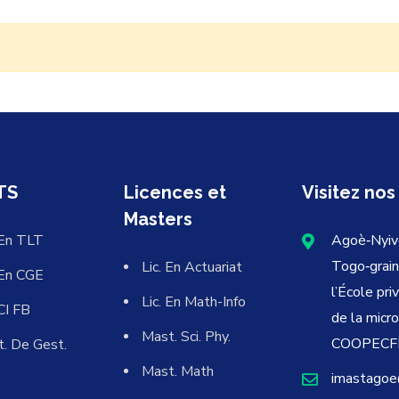
TS
Licences et
Visitez nos
Masters
En TLT
Agoè‐Nyiv
Togo‐grain
Lic. En Actuariat
En CGE
l’École pri
Lic. En Math-Info
CI FB
de la micr
Mast. Sci. Phy.
COOPECFI
t. De Gest.
Mast. Math
imastagoe